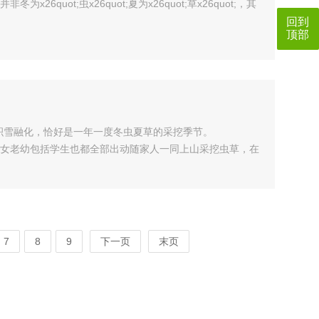
uot;虫x26quot;夏为x26quot;草x26quot;，其
回到
顶部
，高原积雪融化，恰好是一年一度冬虫夏草的采挖季节。
女老幼包括学生也都全部出动随家人一同上山采挖虫草，在
7
8
9
下一页
末页