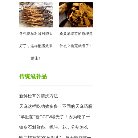
冬虫夏草对肾对肺太
桑黄消结节的原理是
好了，这样配伍效果
什么？看完就懂了！
更佳！
传统滋补品
新鲜松茸的清洗方法
天麻这样吃功效多多！不同的天麻药膳
食谱，功效大不同
“羊肚菌”被CCTV曝光了！因为吃了一
个月后你会发现....
铁皮石斛鲜条、枫斗、花，分别怎么
吃？看这篇就够了！
幽门螺杆菌的“死对头”，每天坚持吃一