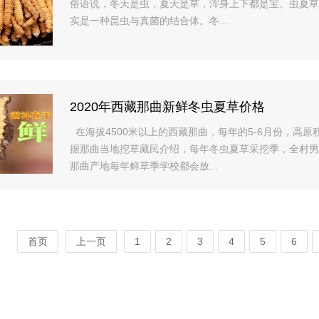
俗语说，冬天是虫，夏天是草，浑身上下都是宝。虫夏草并非冬为x26q
实是一种昆虫与真菌的结合体。冬...
2020年西藏那曲新鲜冬虫夏草价格
在海拔4500米以上的西藏那曲，每年的5-6月份
据那曲当地挖草藏民介绍，每年冬虫夏草采挖季，全村男
那曲产地每年鲜草季学校都会放...
首页
上一页
1
2
3
4
5
6