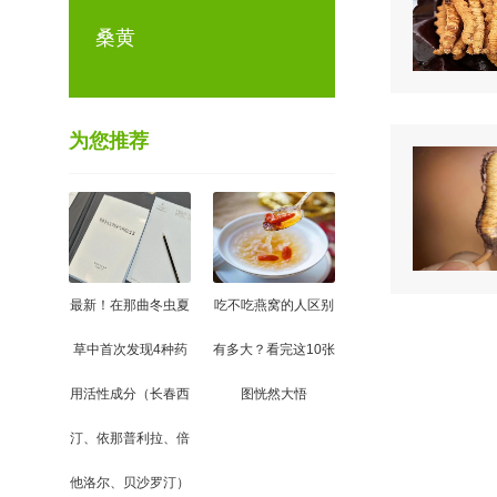
桑黄
为您推荐
最新！在那曲冬虫夏
吃不吃燕窝的人区别
草中首次发现4种药
有多大？看完这10张
用活性成分（长春西
图恍然大悟
汀、依那普利拉、倍
他洛尔、贝沙罗汀）