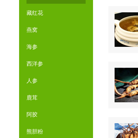
藏红花
燕窝
海参
西洋参
人参
鹿茸
阿胶
熊胆粉