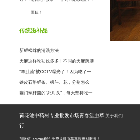
更佳！
传统滋补品
新鲜松茸的清洗方法
天麻这样吃功效多多！不同的天麻药膳
食谱，功效大不同
“羊肚菌”被CCTV曝光了！因为吃了一
个月后你会发现....
铁皮石斛鲜条、枫斗、花，分别怎么
吃？看这篇就够了！
幽门螺杆菌的“死对头”，每天坚持吃一
点，胃病都不敢靠近你
荷花池中药材专业批发市场青春堂虫草
关于我们
行
加微信: xzsyqc666 免费提供虫草真假辨别服务！