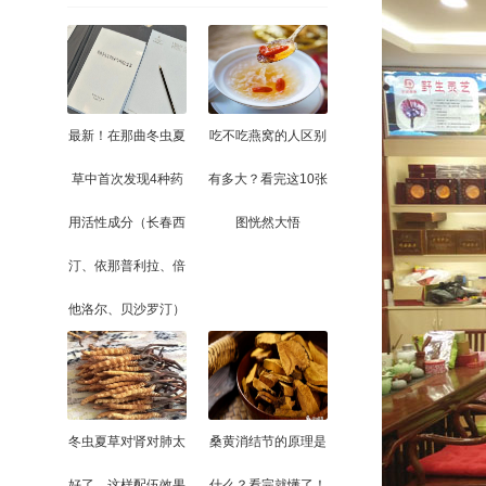
最新！在那曲冬虫夏
吃不吃燕窝的人区别
草中首次发现4种药
有多大？看完这10张
用活性成分（长春西
图恍然大悟
汀、依那普利拉、倍
他洛尔、贝沙罗汀）
冬虫夏草对肾对肺太
桑黄消结节的原理是
好了，这样配伍效果
什么？看完就懂了！