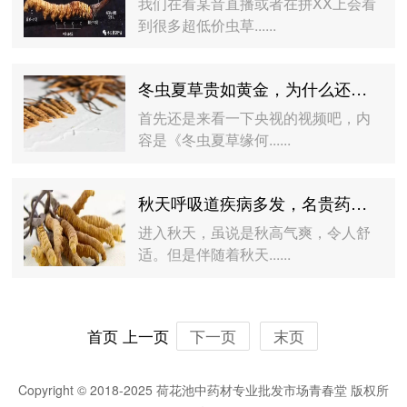
我们在看某音直播或者在拼XX上会看
到很多超低价虫草......
冬虫夏草贵如黄金，为什么还要吃？央视总结了十大原因
首先还是来看一下央视的视频吧，内
容是《冬虫夏草缘何......
秋天呼吸道疾病多发，名贵药村冬虫夏草价值显现！虫草对肺有奇效！
进入秋天，虽说是秋高气爽，令人舒
适。但是伴随着秋天......
首页
上一页
下一页
末页
Copyright © 2018-2025 荷花池中药材专业批发市场青春堂 版权所